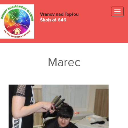
Togg
Vranov nad Topľou
Školská 646
navig
Marec