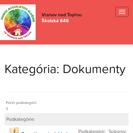
Togg
Vranov nad Topľou
Školská 646
navig
Kategória: Dokumenty
Počet podkategórií:
3
Podkategórie:
Podkategórií:
Súborov: