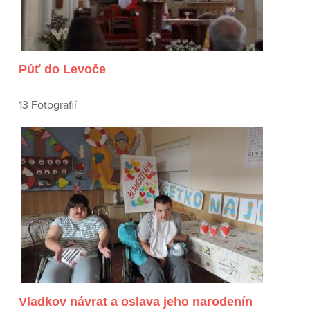
Púť do Levoče
13 Fotografií
Vladkov návrat a oslava jeho narodenín