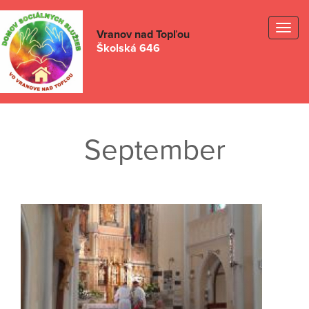
Togg
Vranov nad Topľou
Školská 646
navig
September