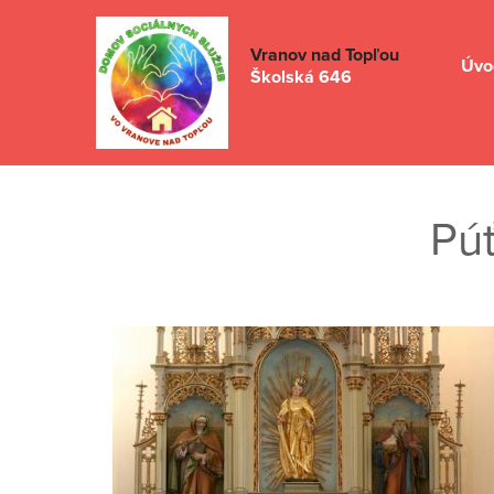
Vranov nad Topľou
Úvo
Školská 646
Púť