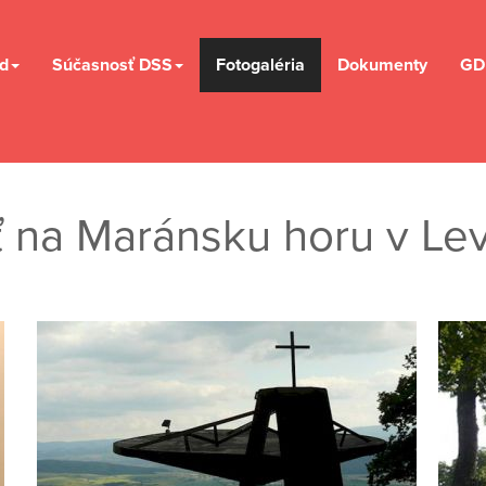
d
Súčasnosť DSS
Fotogaléria
Dokumenty
GD
 na Maránsku horu v Le